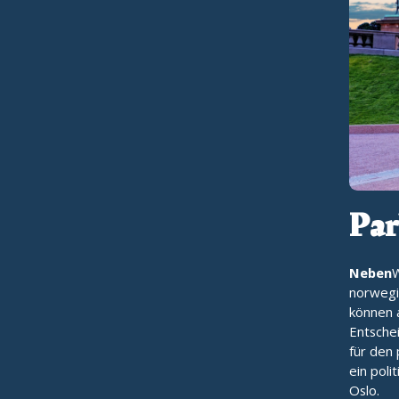
Par
Neben
W
norwegi
können 
Entsche
für den 
ein poli
Oslo.