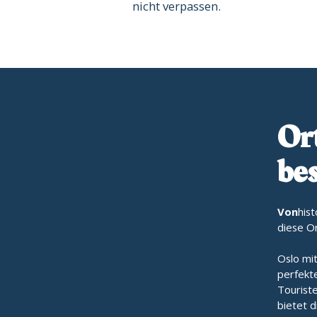
nicht verpassen.
Ort
be
‍Von
his
diese O
Oslo mit
perfekte
Touriste
bietet d