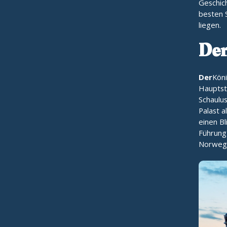
Geschich
besten S
liegen.
Der
Der
Köni
Hauptst
Schaulu
Palast a
einen B
Führung
Norwege