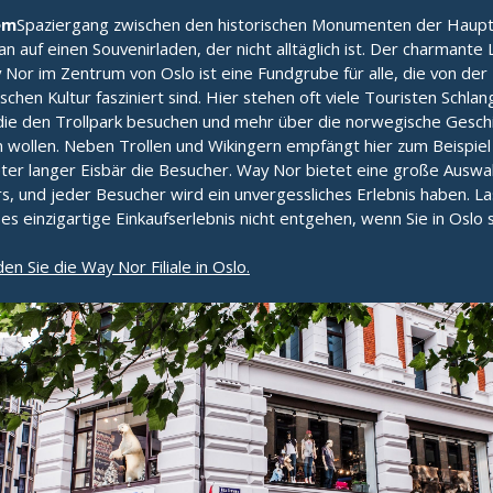
em
Spaziergang zwischen den historischen Monumenten der Haupt
n auf einen Souvenirladen, der nicht alltäglich ist. Der charmante
Nor im Zentrum von Oslo ist eine Fundgrube für alle, die von der
chen Kultur fasziniert sind. Hier stehen oft viele Touristen Schlan
 die den Trollpark besuchen und mehr über die norwegische Gesch
n wollen. Neben Trollen und Wikingern empfängt hier zum Beispiel
ter langer Eisbär die Besucher. Way Nor bietet eine große Auswa
s, und jeder Besucher wird ein unvergessliches Erlebnis haben. La
ses einzigartige Einkaufserlebnis nicht entgehen, wenn Sie in Oslo s
den Sie die Way Nor Filiale in Oslo.