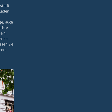
stadt
 Laden
ge, auch
ichte
 ein
hl an
ssen Sie
ind!