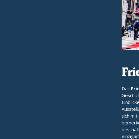
Fri
Das
Fri
Geschic
Einblick
Ausstel
sich mi
bemerke
beschäf
einzigar