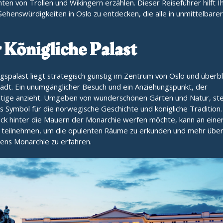
ten von Trollen und Wikingern erzählen. Dieser Reiseführer hilft I
ehenswürdigkeiten in Oslo zu entdecken, die alle in unmittelbare
 Königliche Palast
gspalast liegt strategisch günstig im Zentrum von Oslo und überbl
adt. Ein unumgänglicher Besuch und ein Anziehungspunkt, der
stige anzieht. Umgeben von wunderschönen Gärten und Natur, st
ls Symbol für die norwegische Geschichte und königliche Tradition
lick hinter die Mauern der Monarchie werfen möchte, kann an eine
 teilnehmen, um die opulenten Räume zu erkunden und mehr übe
ns Monarchie zu erfahren.