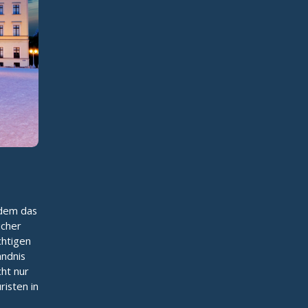
 dem das
ucher
chtigen
ändnis
ht nur
risten in