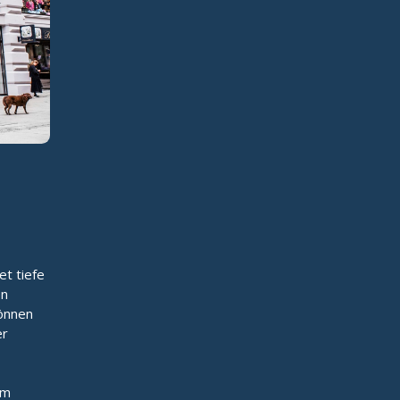
et tiefe
en
können
er
um