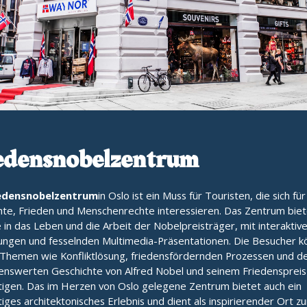
edensnobelzentrum
edensnobelzentrum
in Oslo ist ein Muss für Touristen, die sich für
hte, Frieden und Menschenrechte interessieren. Das Zentrum biet
e in das Leben und die Arbeit der Nobelpreisträger, mit interaktiv
lungen und fesselnden Multimedia-Präsentationen. Die Besucher 
t Themen wie Konfliktlösung, friedensfördernden Prozessen und d
nswerten Geschichte von Alfred Nobel und seinem Friedenspreis
tigen. Das im Herzen von Oslo gelegene Zentrum bietet auch ein
tiges architektonisches Erlebnis und dient als inspirierender Ort z