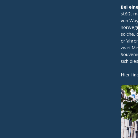
Bei ein
stößt ma
von Way 
norwegis
solche,
erfahre
zwei Me
Souvenir
sich die
Hier fin