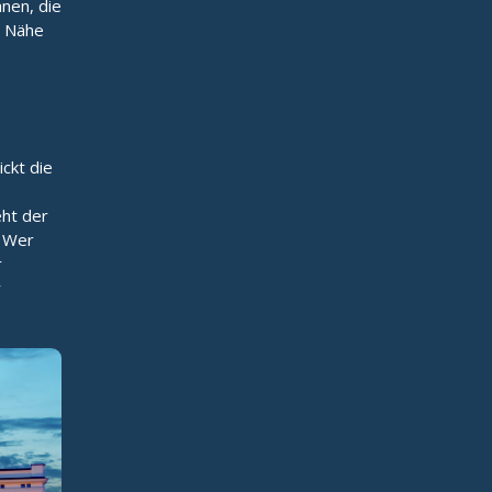
hnen, die
r Nähe
ickt die
eht der
. Wer
r
r