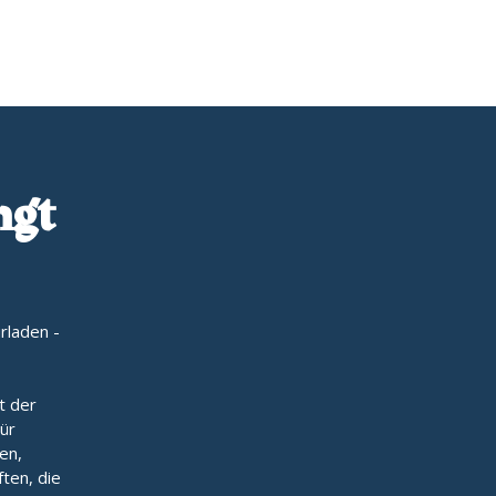
ngt
rladen -
t der
ür
en,
ften, die